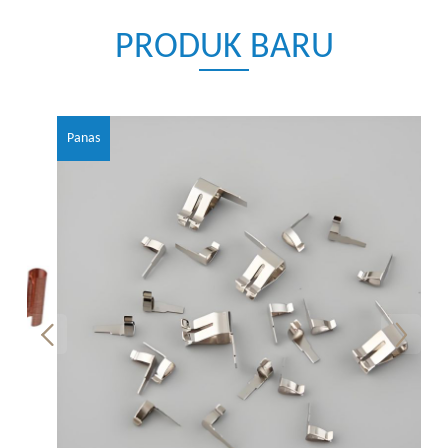
PRODUK BARU
Panas
Pa