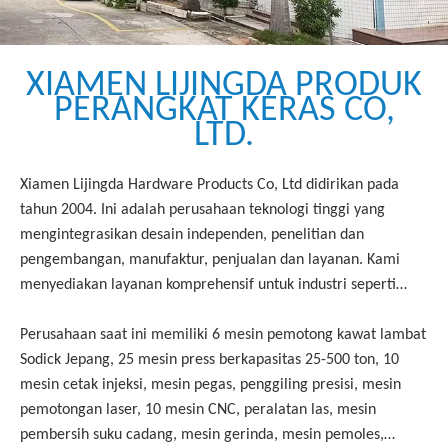
XIAMEN LIJINGDA PRODUK
PERANGKAT KERAS CO,
LTD.
Xiamen Lijingda Hardware Products Co, Ltd didirikan pada
tahun 2004. Ini adalah perusahaan teknologi tinggi yang
mengintegrasikan desain independen, penelitian dan
pengembangan, manufaktur, penjualan dan layanan. Kami
menyediakan layanan komprehensif untuk industri seperti
dirgantara, otomotif (energi baru), transportasi kereta api,
komunikasi seluler, medis, elektronik, kecerdasan buatan, AI,
Perusahaan saat ini memiliki 6 mesin pemotong kawat lambat
dan robotika. Kualitas produk dan waktu pengiriman kami
Sodick Jepang, 25 mesin press berkapasitas 25-500 ton, 10
sangat dipuji oleh pelanggan. Merek soket "siooan®" yang
mesin cetak injeksi, mesin pegas, penggiling presisi, mesin
kami kembangkan sendiri banyak digunakan pada peralatan
pemotongan laser, 10 mesin CNC, peralatan las, mesin
listrik bertegangan rendah, peralatan pengujian sirkuit, dan
pembersih suku cadang, mesin gerinda, mesin pemoles,