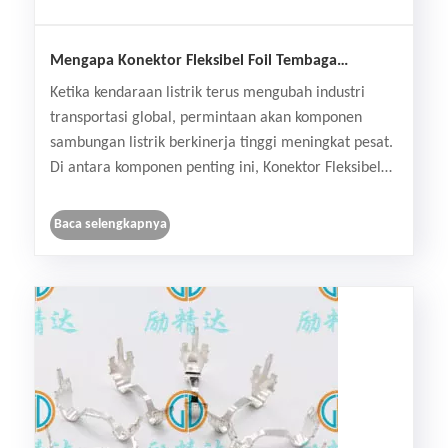
Mengapa Konektor Fleksibel Foil Tembaga
Kendaraan Energi Baru Penting untuk Sistem EV
Ketika kendaraan listrik terus mengubah industri
Modern?
transportasi global, permintaan akan komponen
sambungan listrik berkinerja tinggi meningkat pesat.
Di antara komponen penting ini, Konektor Fleksibel
Foil Tembaga Kendaraan Energi Baru memainkan
peran penting dalam memastikan transmisi arus
Baca selengkapnya
yang stabi......