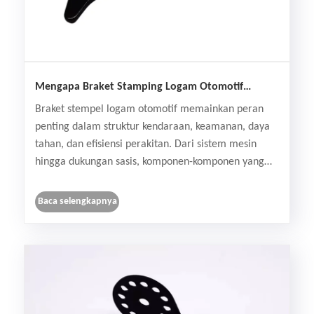
Mengapa Braket Stamping Logam Otomotif
Penting untuk Manufaktur Kendaraan Modern?
Braket stempel logam otomotif memainkan peran
penting dalam struktur kendaraan, keamanan, daya
tahan, dan efisiensi perakitan. Dari sistem mesin
hingga dukungan sasis, komponen-komponen yang
dirancang secara presisi ini ditemukan di hampir
setiap bagian mobil modern.
Baca selengkapnya