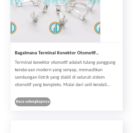
Bagaimana Terminal Konektor Otomotif
Memastikan Performa Kendaraan yang Andal?
Terminal konektor otomotif adalah tulang punggung
kendaraan modern yang senyap, memastikan
sambungan listrik yang stabil di seluruh sistem
otomotif yang kompleks. Mulai dari unit kendali
mesin hingga sistem infotainment dan modul
keselamatan, komponen-komponen kecil namun
Baca selengkapnya
penting ini menentukan apak......