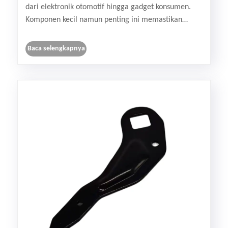
dari elektronik otomotif hingga gadget konsumen.
Komponen kecil namun penting ini memastikan
sambungan listrik yang andal, meningkatkan kinerja
perangkat, dan meningkatkan umur panjang. Dalam
Baca selengkapnya
artikel......